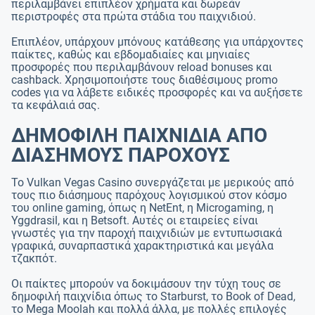
περιλαμβάνει επιπλέον χρήματα και δωρεάν
περιστροφές στα πρώτα στάδια του παιχνιδιού.
Επιπλέον, υπάρχουν μπόνους κατάθεσης για υπάρχοντες
παίκτες, καθώς και εβδομαδιαίες και μηνιαίες
προσφορές που περιλαμβάνουν reload bonuses και
cashback. Χρησιμοποιήστε τους διαθέσιμους promo
codes για να λάβετε ειδικές προσφορές και να αυξήσετε
τα κεφάλαιά σας.
ΔΗΜΟΦΙΛΉ ΠΑΙΧΝΊΔΙΑ ΑΠΌ
ΔΙΆΣΗΜΟΥΣ ΠΑΡΌΧΟΥΣ
Το Vulkan Vegas Casino συνεργάζεται με μερικούς από
τους πιο διάσημους παρόχους λογισμικού στον κόσμο
του online gaming, όπως η NetEnt, η Microgaming, η
Yggdrasil, και η Betsoft. Αυτές οι εταιρείες είναι
γνωστές για την παροχή παιχνιδιών με εντυπωσιακά
γραφικά, συναρπαστικά χαρακτηριστικά και μεγάλα
τζακπότ.
Οι παίκτες μπορούν να δοκιμάσουν την τύχη τους σε
δημοφιλή παιχνίδια όπως το Starburst, το Book of Dead,
το Mega Moolah και πολλά άλλα, με πολλές επιλογές