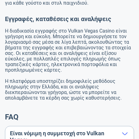
για κάθε γούστο και στυλ παιχνιδιού.
Εγγραφές, καταθέσεις και αναλήψεις
Η διαδικασία εγγραφής στο Vulkan Vegas Casino είναι
γρήγορη και εύκολη. Μπορείτε να δημιουργήσετε τον
λογαριασμό σας μέσα σε λίγα λεπτά, ακολουθώντας τα
βήματα της εγγραφής και επιβεβαιώνοντας τα στοιχεία
σας. Οι καταθέσεις και οι αναλήψεις είναι εξίσου
εύκολες, με πολλαπλές επιλογές πληρωμής όπως
τραπεζικές κάρτες, ηλεκτρονικά πορτοφόλια και
προπληρωμένες κάρτες.
Η πλατφόρμα υποστηρίζει δημοφιλείς μεθόδους
πληρωμής στην Ελλάδα, και οι αναλήψεις
διεκπεραιώνονται γρήγορα, ώστε να μπορείτε να
απολαμβάνετε τα κέρδη σας χωρίς καθυστερήσεις.
FAQ
Είναι νόμιμη η συμμετοχή στο Vulkan