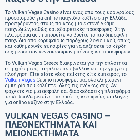
Το Vulkan Vegas Casino είναι ένας από τους κορυφαίους
προορισμούς για online παιχνίδια καζίνο στην Ελλάδα,
προσφέροντας στους παίκτες μια εκτενή γκάμα
παιχνιδιών, καθώς και εξαιρετικές προσφορές. Στην
πλατφόρμα αυτή μπορείτε να βρείτε τα πιο δημοφιλή
παιχνίδια από κορυφαίους παρόχους λογισμικού, όπως
και καθημερινές ευκαιρίες για να αυξήσετε τα κέρδη
σας μέσω των γενναιόδωρων μπόνους και προσφορών.
Το Vulkan Vegas Greece διακρίνεται για την απλότητα
στη χρήση του, το φιλικό περιβάλλον και την γρήγορη
πλοήγηση. Είτε είστε νέος παίκτης είτε έμπειρος, το
Vulkan Vegas
Casino προσφέρει μια ολοκληρωμένη
εμπειρία που καλύπτει όλες τις ανάγκες σας. Αν
ψάχνετε για μια ασφαλή και διασκεδαστική πλατφόρμα,
το VulkanVegas είναι μια από τις κορυφαίες επιλογές
για online καζίνο στην Ελλάδα.
VULKAN VEGAS CASINO –
ΠΛΕΟΝΕΚΤΉΜΑΤΑ ΚΑΙ
ΜΕΙΟΝΕΚΤΉΜΑΤΑ